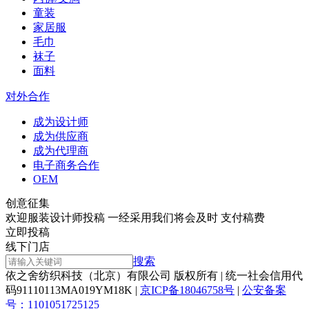
童装
家居服
毛巾
袜子
面料
对外合作
成为设计师
成为供应商
成为代理商
电子商务合作
OEM
创意征集
欢迎服装设计师投稿 一经采用我们将会及时 支付稿费
立即投稿
线下门店
搜索
依之舍纺织科技（北京）有限公司 版权所有 | 统一社会信用代
码91110113MA019YM18K |
京ICP备18046758号
|
公安备案
号：1101051725125