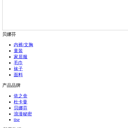
贝娜芬
内裤/文胸
童装
家居服
毛巾
袜子
面料
产品品牌
依之舍
杜卡曼
贝娜芬
浪漫秘密
tise